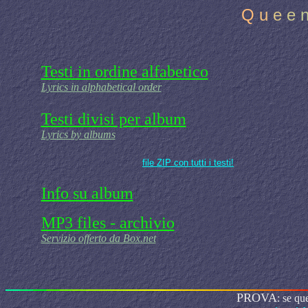
Q
u
e
e
Testi in ordine alfabetico
Lyrics in alphabetical order
Testi divisi per album
Lyrics by albums
file ZIP con tutti i testi!
Info su album
MP3 files - archivio
Servizio offerto da Box.net
PROVA
: se qu