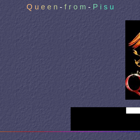
Q
u
e
e
n
-
f
r
o
m
-
P
i
s
u